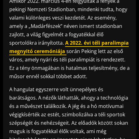
Amikor 2022. március 4-én felgyúltak a fények a
pekingi Nemzeti Stadionban, mindenki tudta, hogy
valami különleges veszi kezdetét. Az esemény,
amely a „Madárfészek” néven ismert stadionban
zajlott, a világ figyelmét a fogyatékkal élő
sportolókra irányította.
A 2022. évi téli paralimpia
megnyitó ceremóniája
során Peking lett az első
város, amely nyári és téli paralimpiát is rendezett.
Ez a tény önmagában is hatalmas teljesítmény, de a
műsor ennél sokkal többet adott.
A hangulat egyszerre volt ünnepélyes és
barátságos. A nézők láthatták, ahogy a technológia
és a művészet találkozik. A jég és a hó motívumai
végigkísérték az estét, szimbolizálva a téli sportok
szépségét és nehézségeit. Az előadók között sokan
maguk is fogyatékkal élők voltak, ami még