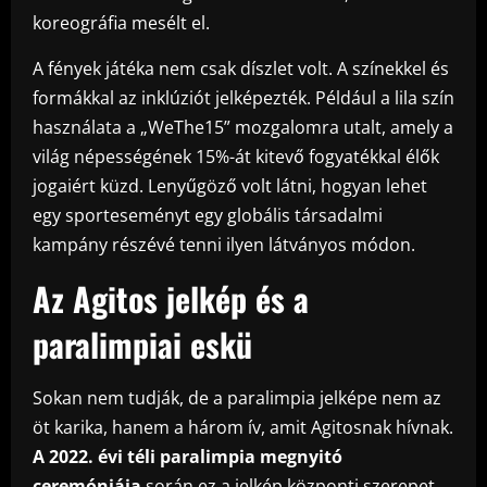
koreográfia mesélt el.
A fények játéka nem csak díszlet volt. A színekkel és
formákkal az inklúziót jelképezték. Például a lila szín
használata a „WeThe15” mozgalomra utalt, amely a
világ népességének 15%-át kitevő fogyatékkal élők
jogaiért küzd. Lenyűgöző volt látni, hogyan lehet
egy sporteseményt egy globális társadalmi
kampány részévé tenni ilyen látványos módon.
Az Agitos jelkép és a
paralimpiai eskü
Sokan nem tudják, de a paralimpia jelképe nem az
öt karika, hanem a három ív, amit Agitosnak hívnak.
A 2022. évi téli paralimpia megnyitó
ceremóniája
során ez a jelkép központi szerepet