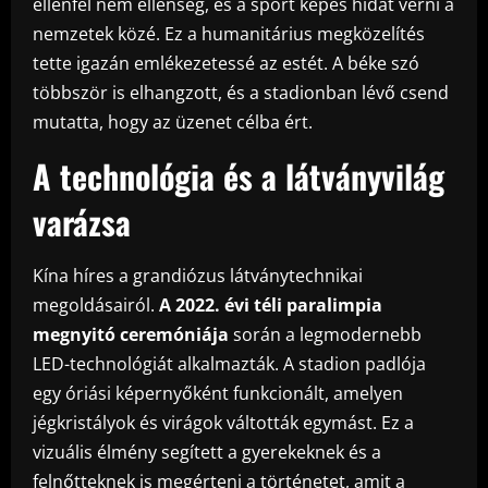
ellenfél nem ellenség, és a sport képes hidat verni a
nemzetek közé. Ez a humanitárius megközelítés
tette igazán emlékezetessé az estét. A béke szó
többször is elhangzott, és a stadionban lévő csend
mutatta, hogy az üzenet célba ért.
A technológia és a látványvilág
varázsa
Kína híres a grandiózus látványtechnikai
megoldásairól.
A 2022. évi téli paralimpia
megnyitó ceremóniája
során a legmodernebb
LED-technológiát alkalmazták. A stadion padlója
egy óriási képernyőként funkcionált, amelyen
jégkristályok és virágok váltották egymást. Ez a
vizuális élmény segített a gyerekeknek és a
felnőtteknek is megérteni a történetet, amit a