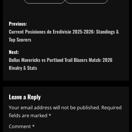
P
Previous:
o
Current Posiciones de Eredivisie 2025-2026: Standings &
Top Scorers
s
Next:
t
Dallas Mavericks vs Portland Trail Blazers Match: 2026
n
Rivalry & Stats
a
v
Leave a Reply
i
Your email address will not be published.
Required
fields are marked
*
g
Comment
*