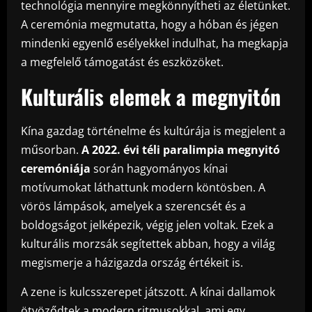
technológia mennyire megkönnyítheti az életünket.
A ceremónia megmutatta, hogy a hóban és jégen
mindenki egyenlő esélyekkel indulhat, ha megkapja
a megfelelő támogatást és eszközöket.
Kulturális elemek a megnyitón
Kína gazdag történelme és kultúrája is megjelent a
műsorban.
A 2022. évi téli paralimpia megnyitó
ceremóniája
során hagyományos kínai
motívumokat láthattunk modern köntösben. A
vörös lámpások, amelyek a szerencsét és a
boldogságot jelképezik, végig jelen voltak. Ezek a
kulturális morzsák segítettek abban, hogy a világ
megismerje a házigazda ország értékeit is.
A zene is kulcsszerepet játszott. A kínai dallamok
ötvöződtek a modern ritmusokkal, ami egy