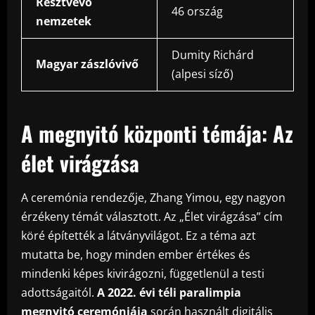
Résztvevő
46 ország
nemzetek
Dumity Richárd
Magyar zászlóvivő
(alpesi síző)
A megnyitó központi témája: Az
élet virágzása
A ceremónia rendezője, Zhang Yimou, egy nagyon
érzékeny témát választott. Az „Élet virágzása” cím
köré építették a látványvilágot. Ez a téma azt
mutatta be, hogy minden ember értékes és
mindenki képes kivirágozni, függetlenül a testi
adottságaitól.
A 2022. évi téli paralimpia
megnyitó ceremóniája
során használt digitális