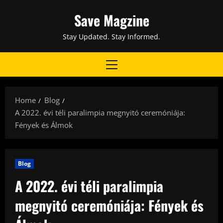
Skip
Save Magzine
to
content
Stay Updated. Stay Informed.
Primary
Menu
Home
Blog
A 2022. évi téli paralimpia megnyitó ceremóniája:
Fények és Álmok
Blog
A 2022. évi téli paralimpia
megnyitó ceremóniája: Fények és