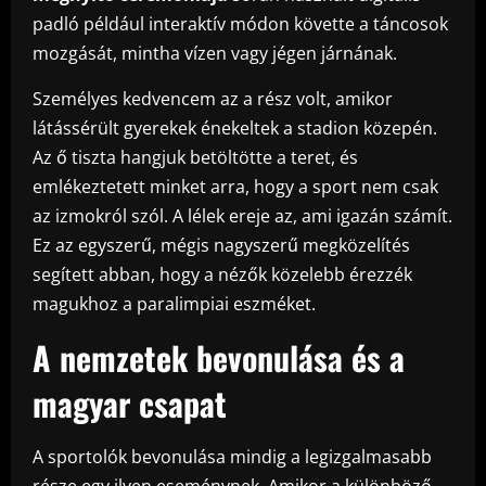
padló például interaktív módon követte a táncosok
mozgását, mintha vízen vagy jégen járnának.
Személyes kedvencem az a rész volt, amikor
látássérült gyerekek énekeltek a stadion közepén.
Az ő tiszta hangjuk betöltötte a teret, és
emlékeztetett minket arra, hogy a sport nem csak
az izmokról szól. A lélek ereje az, ami igazán számít.
Ez az egyszerű, mégis nagyszerű megközelítés
segített abban, hogy a nézők közelebb érezzék
magukhoz a paralimpiai eszméket.
A nemzetek bevonulása és a
magyar csapat
A sportolók bevonulása mindig a legizgalmasabb
része egy ilyen eseménynek. Amikor a különböző