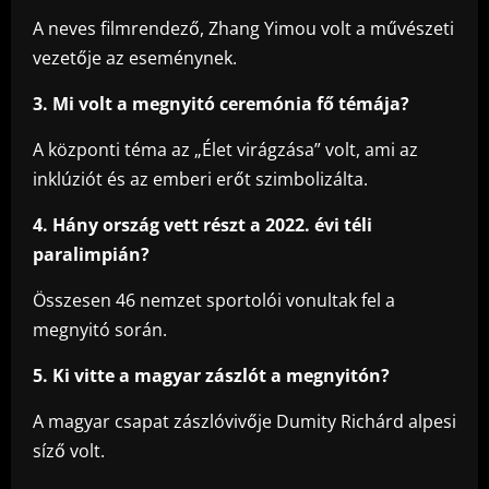
A neves filmrendező, Zhang Yimou volt a művészeti
vezetője az eseménynek.
3. Mi volt a megnyitó ceremónia fő témája?
A központi téma az „Élet virágzása” volt, ami az
inklúziót és az emberi erőt szimbolizálta.
4. Hány ország vett részt a 2022. évi téli
paralimpián?
Összesen 46 nemzet sportolói vonultak fel a
megnyitó során.
5. Ki vitte a magyar zászlót a megnyitón?
A magyar csapat zászlóvivője Dumity Richárd alpesi
síző volt.