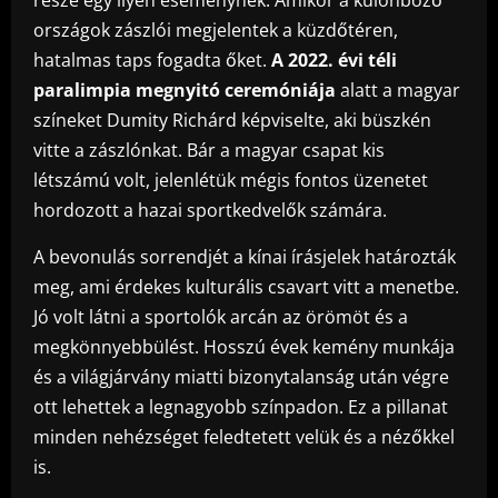
országok zászlói megjelentek a küzdőtéren,
hatalmas taps fogadta őket.
A 2022. évi téli
paralimpia megnyitó ceremóniája
alatt a magyar
színeket Dumity Richárd képviselte, aki büszkén
vitte a zászlónkat. Bár a magyar csapat kis
létszámú volt, jelenlétük mégis fontos üzenetet
hordozott a hazai sportkedvelők számára.
A bevonulás sorrendjét a kínai írásjelek határozták
meg, ami érdekes kulturális csavart vitt a menetbe.
Jó volt látni a sportolók arcán az örömöt és a
megkönnyebbülést. Hosszú évek kemény munkája
és a világjárvány miatti bizonytalanság után végre
ott lehettek a legnagyobb színpadon. Ez a pillanat
minden nehézséget feledtetett velük és a nézőkkel
is.