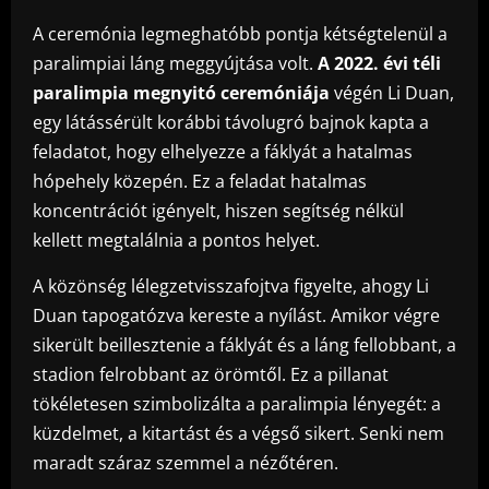
A ceremónia legmeghatóbb pontja kétségtelenül a
paralimpiai láng meggyújtása volt.
A 2022. évi téli
paralimpia megnyitó ceremóniája
végén Li Duan,
egy látássérült korábbi távolugró bajnok kapta a
feladatot, hogy elhelyezze a fáklyát a hatalmas
hópehely közepén. Ez a feladat hatalmas
koncentrációt igényelt, hiszen segítség nélkül
kellett megtalálnia a pontos helyet.
A közönség lélegzetvisszafojtva figyelte, ahogy Li
Duan tapogatózva kereste a nyílást. Amikor végre
sikerült beillesztenie a fáklyát és a láng fellobbant, a
stadion felrobbant az örömtől. Ez a pillanat
tökéletesen szimbolizálta a paralimpia lényegét: a
küzdelmet, a kitartást és a végső sikert. Senki nem
maradt száraz szemmel a nézőtéren.