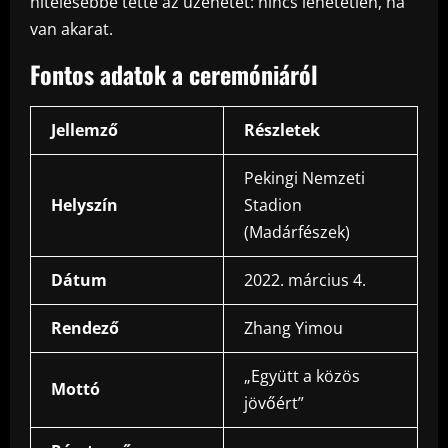
hitelesebbé tette az üzenetet: nincs lehetetlen, ha
van akarat.
Fontos adatok a ceremóniáról
Jellemző
Részletek
Pekingi Nemzeti
Helyszín
Stadion
(Madárfészek)
Dátum
2022. március 4.
Rendező
Zhang Yimou
„Együtt a közös
Mottó
jövőért”